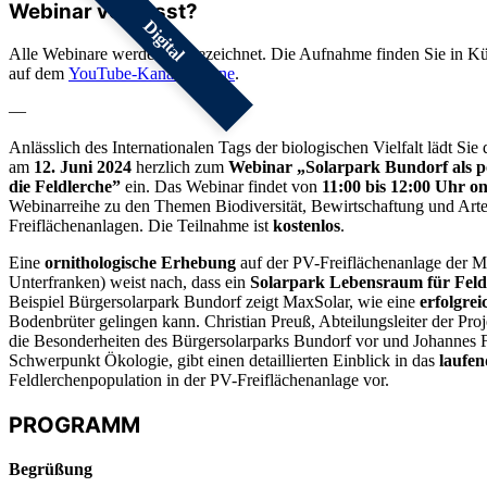
Webinar verpasst?
Digital
Alle Webinare werden aufgezeichnet. Die Aufnahme finden Sie in Kü
auf dem
YouTube-Kanal des bne
.
—
Anlässlich des Internationalen Tags der biologischen Vielfalt lädt Sie 
am
12. Juni 2024
herzlich zum
Webinar „Solarpark Bundorf als p
die Feldlerche”
ein. Das Webinar findet von
11:00 bis 12:00 Uhr o
Webinarreihe zu den Themen Biodiversität, Bewirtschaftung und Arten
Freiflächenanlagen. Die Teilnahme ist
kostenlos
.
Eine
ornithologische Erhebung
auf der PV-Freiflächenanlage der M
Unterfranken) weist nach, dass ein
Solarpark Lebensraum für Feld
Beispiel Bürgersolarpark Bundorf zeigt MaxSolar, wie eine
erfolgre
Bodenbrüter gelingen kann. Christian Preuß, Abteilungsleiter der Proje
die Besonderheiten des Bürgersolarparks Bundorf vor und Johannes F
Schwerpunkt Ökologie, gibt einen detaillierten Einblick in das
laufen
Feldlerchenpopulation in der PV-Freiflächenanlage vor.
PROGRAMM
Begrüßung