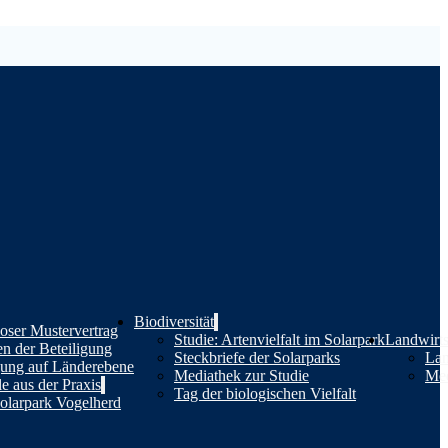
Biodiversität
oser Mustervertrag
Studie: Artenvielfalt im Solarpark
Landwirts
en der Beteiligung
Steckbriefe der Solarparks
Lan
gung auf Länderebene
Mediathek zur Studie
Med
le aus der Praxis
Tag der biologischen Vielfalt
olarpark Vogelherd