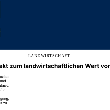
s
LANDWIRTSCHAFT
jekt zum
landwirtschaftlichen Wert
vo
suchen
 und
nland
 die
ugung,
lt zu