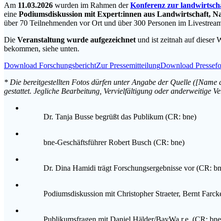
Am
11.03.2026
wurden im Rahmen der
Konferenz zur landwirtsch
eine
Podiumsdiskussion mit Expert:innen aus Landwirtschaft, N
über 70 Teilnehmenden vor Ort und über 300 Personen im Livestrea
Die
Veranstaltung wurde aufgezeichnet
und ist zeitnah auf dieser 
bekommen, siehe unten.
Download Forschungsbericht
Zur Pressemitteilung
Download Pressefo
* Die bereitgestellten Fotos dürfen unter Angabe der Quelle ([Name
gestattet. Jegliche Bearbeitung, Vervielfältigung oder anderweitige 
Dr. Tanja Busse begrüßt das Publikum (CR: bne)
bne-Geschäftsführer Robert Busch (CR: bne)
Dr. Dina Hamidi trägt Forschungsergebnisse vor (CR: bn
Podiumsdiskussion mit Christopher Straeter, Bernt Farc
Publikumsfragen mit Daniel Hälder/BayWa r.e. (CR: bne