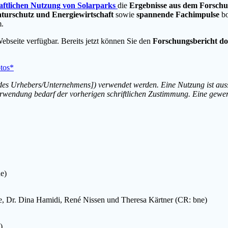
aftlichen Nutzung von Solarparks
die
Ergebnisse aus dem Forschu
aturschutz und Energiewirtschaft
sowie
spannende Fachimpulse
bo
m.
Webseite verfügbar. Bereits jetzt können Sie den
Forschungsbericht d
tos*
 des Urhebers/Unternehmens]) verwendet werden. Eine Nutzung ist auss
Verwendung bedarf der vorherigen schriftlichen Zustimmung. Eine gewer
e)
ke, Dr. Dina Hamidi, René Nissen und Theresa Kärtner (CR: bne)
)