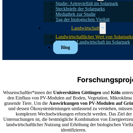
Studie: Artenvielfalt im Solarpark
Steckbriefe der Solarparks
Mediathek zur Studie
Tag der biologischen Vielfalt
Landwirtschaft
Landwirtschaftlicher Wert von Solarpark
Mediathek Landwirtschaft im Solarpark
Blog
Forschungspro
Wissenschaftler*innen der
Universitäten Göttingen
und
Köln
unter
den Einfluss von PV-Modulen auf Boden, Vegetation, Mikroklima
grasende Tiere. Um die
Auswirkungen von PV-Modulen auf Grü
und dessen Ökosystemleistungen umfassend zu verstehen, müssen
komplexen Wechselwirkungen erforscht werden. Das Ziel der
Untersuchungen ist, die bestmögliche Kombination von Energieerze
landwirtschaftlicher Nutzung und Erhöhung der biologischen Vielfa
identifizieren.