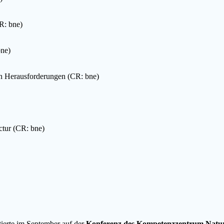
CR: bne)
bne)
hen Herausforderungen (CR: bne)
ctur (CR: bne)
ierte im September auf der
Konferenz des Kompetenzzentrum Natu