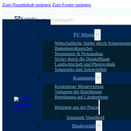
Zum Hauptinhalt springen
Zum Footer springen
Kontakt
Suchen
PV Wissen
Wirtschaftliche Stärke durch Solarenergie
Batteriegroßspeicher
Stromnetze & Netzausbau
Sicher durch die Dunkelflaute
Landwirtschaft und Photovoltaik
Solarparks und Artenvielfalt
Kommunen
Kostenloser Mustervertrag
Varianten der Beteiligung
Beteiligung auf Länderebene
Beispiele aus der Praxis
Solarpark Vogelherd
Biodiversität