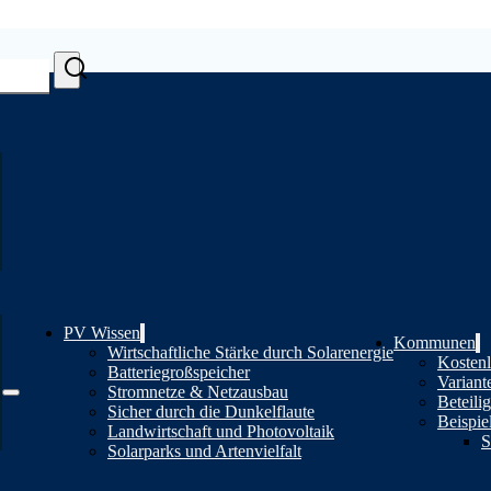
PV Wissen
Kommunen
Wirtschaftliche Stärke durch Solarenergie
Kostenl
Batteriegroßspeicher
Variant
Stromnetze & Netzausbau
Beteili
Sicher durch die Dunkelflaute
Beispie
Landwirtschaft und Photovoltaik
S
Solarparks und Artenvielfalt