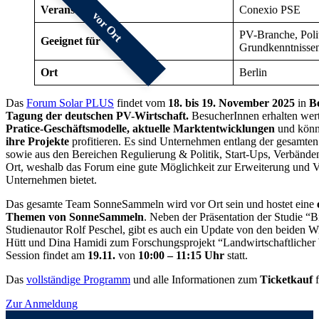
Veranstalter
Conexio PSE
vor Ort
PV-Branche, Politi
Geeignet für
Grundkenntnisse
Ort
Berlin
Das
Forum Solar PLUS
findet vom
18. bis 19. November 2025
in
B
Tagung der deutschen PV-Wirtschaft.
BesucherInnen erhalten wert
Pratice-Geschäftsmodelle, aktuelle Marktentwicklungen
und kön
ihre Projekte
profitieren. Es sind Unternehmen entlang der gesamte
sowie aus den Bereichen Regulierung & Politik, Start-Ups, Verbände
Ort, weshalb das Forum eine gute Möglichkeit zur Erweiterung und V
Unternehmen bietet.
Das gesamte Team SonneSammeln wird vor Ort sein und hostet eine
Themen von SonneSammeln
. Neben der Präsentation der Studie “B
Studienautor Rolf Peschel, gibt es auch ein Update von den beiden W
Hütt und Dina Hamidi zum Forschungsprojekt “Landwirtschaftlicher 
Session findet am
19.11.
von
10:00 – 11:15 Uhr
statt.
Das
vollständige Programm
und alle Informationen zum
Ticketkauf
f
Zur Anmeldung