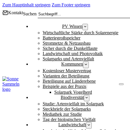
Zum Hauptinhalt springen
Zum Footer springen
Kontakt
Suchen
PV Wissen
Wirtschaftliche Stärke durch Solarenergie
Batteriegroßspeicher
Stromnetze & Netzausbau
Sicher durch die Dunkelflaute
Landwirtschaft und Photovoltaik
Solarparks und Artenvielfalt
Kommunen
Kostenloser Mustervertrag
Varianten der Beteiligung
Beteiligung auf Länderebene
Beispiele aus der Praxis
Solarpark Vogelherd
Biodiversität
Studie: Artenvielfalt im Solarpark
Steckbriefe der Solarparks
Mediathek zur Studie
Tag der biologischen Vielfalt
Landwirtschaft