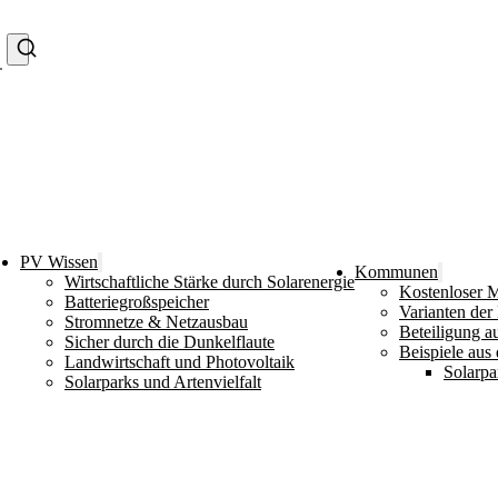
PV Wissen
Kommunen
Wirtschaftliche Stärke durch Solarenergie
Kostenloser M
Batteriegroßspeicher
Varianten der
Stromnetze & Netzausbau
Beteiligung a
Sicher durch die Dunkelflaute
Beispiele aus 
Landwirtschaft und Photovoltaik
Solarpa
Solarparks und Artenvielfalt