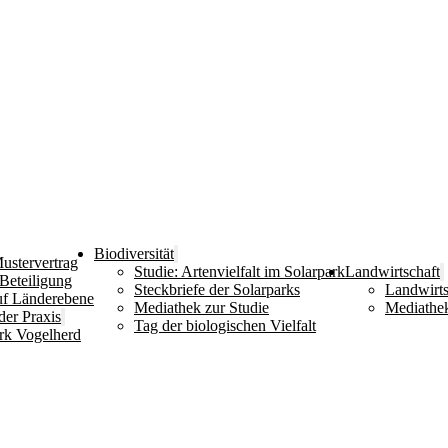
Biodiversität
ustervertrag
Studie: Artenvielfalt im Solarpark
Landwirtschaft
 Beteiligung
Steckbriefe der Solarparks
Landwirts
uf Länderebene
Mediathek zur Studie
Mediathek
der Praxis
Tag der biologischen Vielfalt
rk Vogelherd