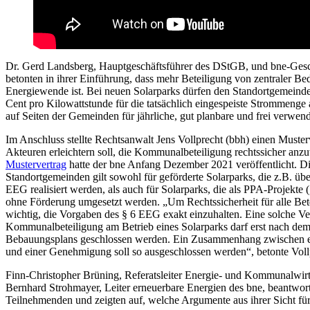
Dr. Gerd Landsberg, Hauptgeschäftsführer des DStGB, und bne-Gesc
betonten in ihrer Einführung, dass mehr Beteiligung von zentraler Be
Energiewende ist. Bei neuen Solarparks dürfen den Standortgemeind
Cent pro Kilowattstunde für die tatsächlich eingespeiste Strommenge
auf Seiten der Gemeinden für jährliche, gut planbare und frei verwe
Im Anschluss stellte Rechtsanwalt Jens Vollprecht (bbh) einen Musterv
Akteuren erleichtern soll, die Kommunalbeteiligung rechtssicher a
Mustervertrag
hatte der bne Anfang Dezember 2021 veröffentlicht. D
Standortgemeinden gilt sowohl für geförderte Solarparks, die z.B. üb
EEG realisiert werden, als auch für Solarparks, die als PPA-Projekt
ohne Förderung umgesetzt werden. „Um Rechtssicherheit für alle Betei
wichtig, die Vorgaben des § 6 EEG exakt einzuhalten. Eine solche Ve
Kommunalbeteiligung am Betrieb eines Solarparks darf erst nach dem
Bebauungsplans geschlossen werden. Ein Zusammenhang zwischen ein
und einer Genehmigung soll so ausgeschlossen werden“, betonte Voll
Finn-Christopher Brüning, Referatsleiter Energie- und Kommunalwi
Bernhard Strohmayer, Leiter erneuerbare Energien des bne, beantwor
Teilnehmenden und zeigten auf, welche Argumente aus ihrer Sicht fü