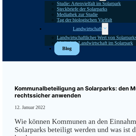
Studie: Artenvielfalt im Solarpark
Steckbriefe der Solarparks
Mediathek zur Studie
Tag der biologischen Vielfalt
Landwirtschaft
Landwirtschaftlicher Wert von Solarpark
Mediathek Landwirtschaft im Solarpark
Blog
Kommunalbeteiligung an Solarparks: den M
rechtssicher anwenden
12. Januar 2022
Wie können Kommunen an den Einnahm
Solarparks beteiligt werden und was ist 