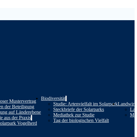
Biodiversität
oser Mustervertrag
Studie: Artenvielfalt im Solarpark
Landwirts
en der Beteiligung
Steckbriefe der Solarparks
Lan
gung auf Länderebene
Mediathek zur Studie
Med
le aus der Praxis
Tag der biologischen Vielfalt
olarpark Vogelherd