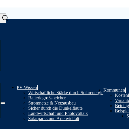
PV Wissen
Kommunen
Wirtschaftliche Stärke durch Solarenergie
Kostenl
Batteriegroßspeicher
Variant
Stromnetze & Netzausbau
Beteili
Sicher durch die Dunkelflaute
Beispie
Landwirtschaft und Photovoltaik
S
Solarparks und Artenvielfalt