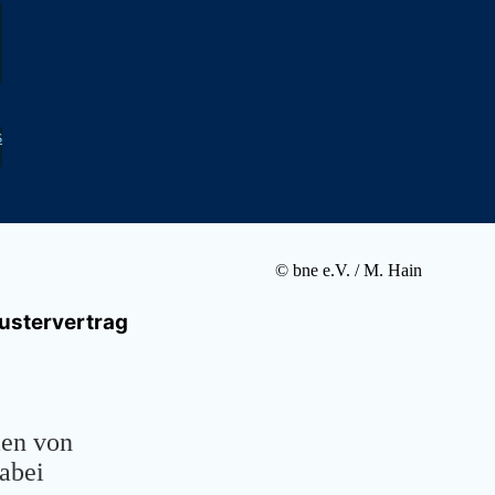
s
© bne e.V. / M. Hain
ustervertrag
en von
dabei