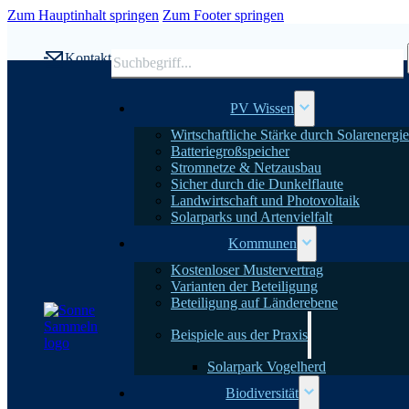
Zum Hauptinhalt springen
Zum Footer springen
Suchen
Kontakt
PV Wissen
Wirtschaftliche Stärke durch Solarenergie
Batteriegroßspeicher
Stromnetze & Netzausbau
Sicher durch die Dunkelflaute
Landwirtschaft und Photovoltaik
Solarparks und Artenvielfalt
Kommunen
Kostenloser Mustervertrag
Varianten der Beteiligung
Beteiligung auf Länderebene
Beispiele aus der Praxis
Solarpark Vogelherd
Biodiversität