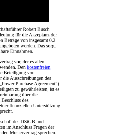
häftsführer Robert Busch
deutung für die Akzeptanz der
en Beträge von insgesamt 0,2
 angeboten werden. Das sorgt
ndbare Einnahmen.
ertrag vor, der es allen
nzuwenden. Den
kostenfreien
ie Beteiligung von
er die Ausschreibungen des
e („Power Purchase Agreement“)
ligten zu gewährleisten, ist es
reinbarung über die
 Beschluss des
er finanziellen Unterstützung
precht.
rtschaft des DStGB und
ten im Anschluss Fragen der
r den Mustervertrag sprechen.