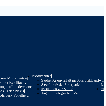
Biodiversität
oser Mustervertrag
Studie: Artenvielfalt im Solarpark
Landwirts
en der Beteiligung
Steckbriefe der Solarparks
Lan
gung auf Länderebene
Mediathek zur Studie
Med
le aus der Praxis
Tag der biologischen Vielfalt
olarpark Vogelherd