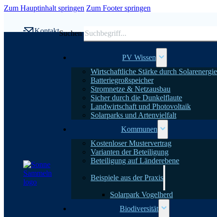
Zum Hauptinhalt springen
Zum Footer springen
Kontakt
Suchen
PV Wissen
Wirtschaftliche Stärke durch Solarenergie
Batteriegroßspeicher
Stromnetze & Netzausbau
Sicher durch die Dunkelflaute
Landwirtschaft und Photovoltaik
Solarparks und Artenvielfalt
Kommunen
Kostenloser Mustervertrag
Varianten der Beteiligung
Beteiligung auf Länderebene
Beispiele aus der Praxis
Solarpark Vogelherd
Biodiversität