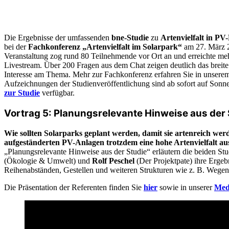
Die Ergebnisse der umfassenden
bne-Studie
zu
Artenvielfalt in PV
bei der
Fachkonferenz „Artenvielfalt im Solarpark“
am 27. März 2
Veranstaltung zog rund 80 Teilnehmende vor Ort an und erreichte m
Livestream. Über 200 Fragen aus dem Chat zeigen deutlich das breite 
Interesse am Thema. Mehr zur Fachkonferenz erfahren Sie in unser
Aufzeichnungen der Studienveröffentlichung sind ab sofort auf Son
zur Studie
verfügbar.
Vortrag 5: Planungsrelevante Hinweise aus der 
Wie sollten Solarparks geplant werden, damit sie artenreich wer
aufgeständerten PV-Anlagen trotzdem eine hohe Artenvielfalt au
„Planungsrelevante Hinweise aus der Studie“ erläutern die beiden St
(Ökologie & Umwelt) und
Rolf Peschel
(Der Projektpate) ihre Erge
Reihenabständen, Gestellen und weiteren Strukturen wie z. B. Wegen
Die Präsentation der Referenten finden Sie
hier
sowie in unserer
Med