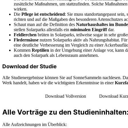
zusätzliche Maßnahmen, um stattzufinden. Solche Maßnahmen 
wirken.
Die
Pflege ist entscheidend
: Sie muss standortangepasst sein, 
richten und auf die Maßgaben des besonderen Artenschutzes ac
Schaut man auf die Definition des
Naturhaushaltes im Bunde
stellen Solarparks allenfalls ein
minimalen Eingriff
dar.
Feldlerchen
brüten in Solarparks, teilweise sogar in sehr große
Fledermäuse
nutzen Solarparks aktiv als Nahrungshabitat. Für
eine deutliche Verbesserung im Vergleich zu einer Ackerbauflä
Kommen
Reptilien
in der Umgebung einer Anlage vor, kann da
auch den Solarpark als Lebensraum annehmen.
Download der Studie
Alle Studienergebnisse können Sie auf SonneSammeln nachlesen. Da 
Werk handelt, haben wir die wichtigsten Erkenntnisse in einer
Kurzfa
Download Vollversion
Download Kurz
Alle Vorträge zu den Studieninhalten
Alle Aufzeichnungen im Überblick: