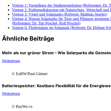
Vortrag 1: Vorstellung der Studienergebnisse (Referenten: Dr. 
Vortrag 2: Podiumsdiskussion mit Naturschutz, Wirtschaft und P
Vortrag 3: Vögel und Solarparks (Referent: Matthias Stoefer)
Vortrag 4: Warum Solarparks für Tiere und Pflanzen geeignet
(Referenten: Dr. Tim Peschel, Rolf Peschel)
Vortrag 6: Fledermäuse im Solarpark (Referent: Dr. Helmut Sc
Ähnliche Beiträge
Mehr als nur grüner Strom – Wie Solarparks die Gemein
Weiterlesen
© EnBW/Paul Gärtner
Batteriespeicher: Kostbare Flexibilität für die Energiew
Weiterlesen
© BayWa r.e.