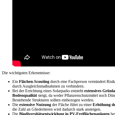
Die wichtigsten Erkenntnisse:
Ein
Flächen-Scouting
durch eine Fachperson vermindert Risi
durch Ausgleichsmaßnahmen zu verhindern.
Bei der Errichtung eines Solarparks entsteht
extensives Grünl
Bodenqualität
steigt, da weder Pflanzenschutzmittel noch Dün
Bestehende Strukturen sollten einbezogen werden.
Die
extensive Nutzung
der Fläche führt zu einer
Erhöhung der
die Zahl an Gliedertieren wird dadurch stark ansteigen.
Die
Biodiversitätsentwicklung in PV-Freiflächenanlagen
ben