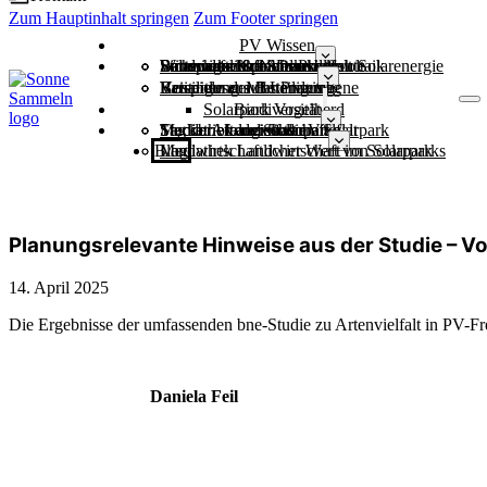
Zum Hauptinhalt springen
Zum Footer springen
PV Wissen
Wirtschaftliche Stärke durch Solarenergie
Batteriegroßspeicher
Stromnetze & Netzausbau
Sicher durch die Dunkelflaute
Landwirtschaft und Photovoltaik
Solarparks und Artenvielfalt
Kommunen
Kostenloser Mustervertrag
Varianten der Beteiligung
Beteiligung auf Länderebene
Beispiele aus der Praxis
Solarpark Vogelherd
Biodiversität
Studie: Artenvielfalt im Solarpark
Steckbriefe der Solarparks
Mediathek zur Studie
Tag der biologischen Vielfalt
Landwirtschaft
Blog
Landwirtschaftlicher Wert von Solarparks
Mediathek Landwirtschaft im Solarpark
Planungsrelevante Hinweise aus der Studie – Vo
14. April 2025
Die Ergebnisse der umfassenden bne-Studie zu Artenvielfalt in PV-F
Daniela Feil