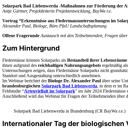
Solarpark Bad Liebenwerda -Maßnahmen zur Förderung der Art
Antje Gärtner, Projektleiterin Projektentwicklung, BayWa r.e.
Vortrag “Erkenntnisse aus Fledermausuntersuchungen im Sola
Alexander Paul, Biologe, Büro PfaU Landschaftsplanung
Offene Fragerunde
Austausch mit den Teilnehmenden, Fragen über
Zum Hintergrund
Fledermäuse können Solarparks als
Bestandteil ihrer Lebensräum
ihnen aufgrund des
reichhaltigen Nahrungsangebots
regelmäßig al
Untersuchungen zeigen, dass Fledermäuse Solarparks nicht grundsätzl
Standort und Ausgestaltung unterschiedlich annehmen.
Im Webinar berichtet der
Biologe Dr. Alexander Paul
über seine Un
brandenburgischen
Solarpark Bad Liebenwerda
, in dem er im 
Feldstudie “
Artenvielfalt im Solarpark
” im Jahr 2024 Fledermäuse er
Anschließend wird das Webinar für Fragen der Teilnehmenden über d
Solarpark Bad Liebenwerda in Brandenburg (CR BayWa r.e.)
Internationaler Tag der biologischen V