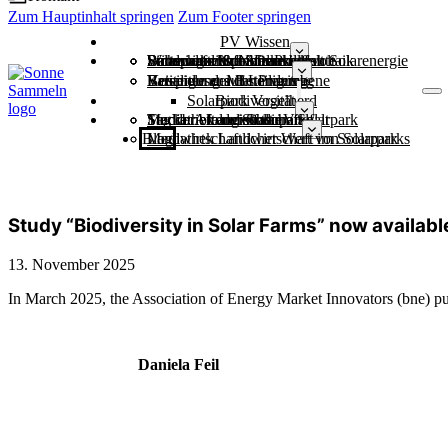
Zum Hauptinhalt springen
Zum Footer springen
PV Wissen
Wirtschaftliche Stärke durch Solarenergie
Batteriegroßspeicher
Stromnetze & Netzausbau
Sicher durch die Dunkelflaute
Landwirtschaft und Photovoltaik
Solarparks und Artenvielfalt
Kommunen
Kostenloser Mustervertrag
Varianten der Beteiligung
Beteiligung auf Länderebene
Beispiele aus der Praxis
Solarpark Vogelherd
Biodiversität
Studie: Artenvielfalt im Solarpark
Steckbriefe der Solarparks
Mediathek zur Studie
Tag der biologischen Vielfalt
Landwirtschaft
Blog
Landwirtschaftlicher Wert von Solarparks
Mediathek Landwirtschaft im Solarpark
Study “Biodiversity in Solar Farms” now available
13. November 2025
In March 2025, the Association of Energy Market Innovators (bne) 
Daniela Feil